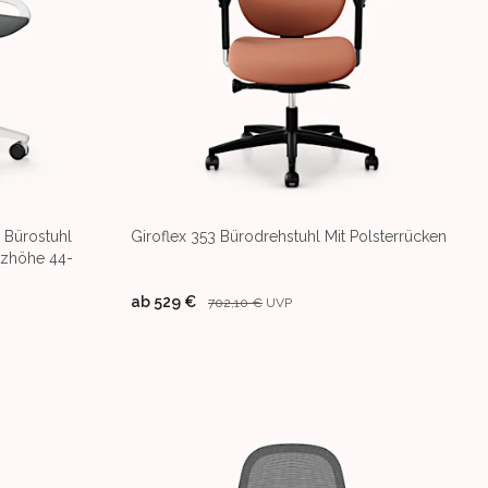
 Bürostuhl
Giroflex 353 Bürodrehstuhl Mit Polsterrücken
itzhöhe 44-
ab
529 €
702,10 €
UVP