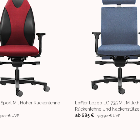
o Sport Mit Hoher Rückenlehne
Löffler Lezgo LG 735 Mit Mittel
Rückenlehne Und Nackenstütze
ab
685 €
3,02 €
UVP
913,92 €
UVP