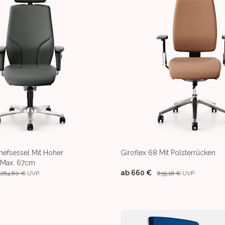
hefsessel Mit Hoher
Giroflex 68 Mit Polsterrücken
 Max. 67cm
ab
660 €
.284,80 €
UVP
859,18 €
UVP