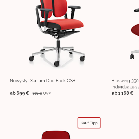
Nowystyl Xenium Duo Back GSB
Bioswing 350
Individualaus
ab
699 €
ab
1.168 €
871 €
UVP
Kauf-Tipp