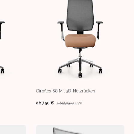
Giroflex 68 Mit 3D-Netzrücken
ab
750 €
1.019,83 €
UVP