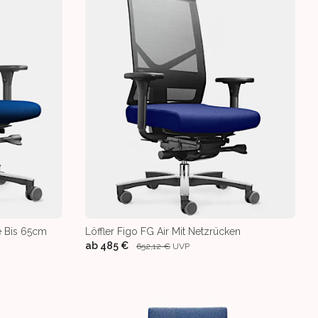
e Bis 65cm
Löffler Figo FG Air Mit Netzrücken
ab
485 €
652,12 €
UVP