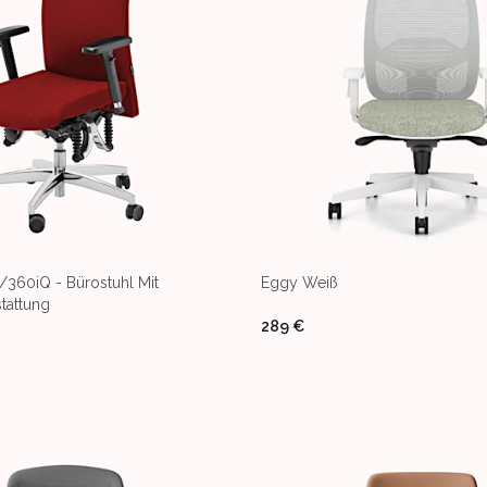
/360iQ - Bürostuhl Mit
Eggy Weiß
stattung
289 €