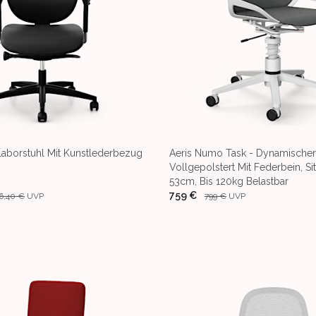
Laborstuhl Mit Kunstlederbezug
Aeris Numo Task - Dynamischer
Vollgepolstert Mit Federbein, S
53cm, Bis 120kg Belastbar
759 €
6,40 €
UVP
799 €
UVP