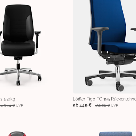
is 150kg
Löffler Figo FG 195 Rückenlehn
ab
449 €
.458,54 €
UVP
592,62 €
UVP