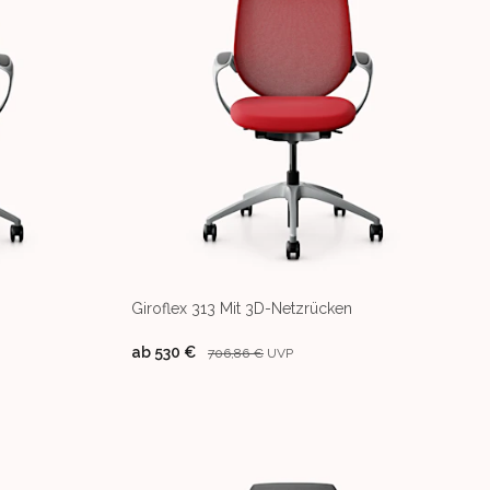
Giroflex 313 Mit 3D-Netzrücken
ab
530 €
706,86 €
UVP