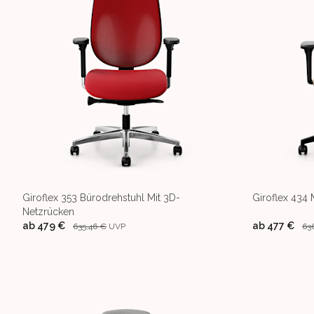
Giroflex 353 Bürodrehstuhl Mit 3D-
Giroflex 434
Netzrücken
ab
479 €
ab
477 €
635,46 €
UVP
63