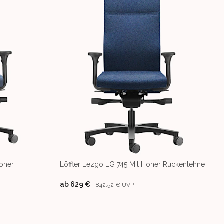
hoher
Löffler Lezgo LG 745 Mit Hoher Rückenlehne
ab
629 €
842,52 €
UVP