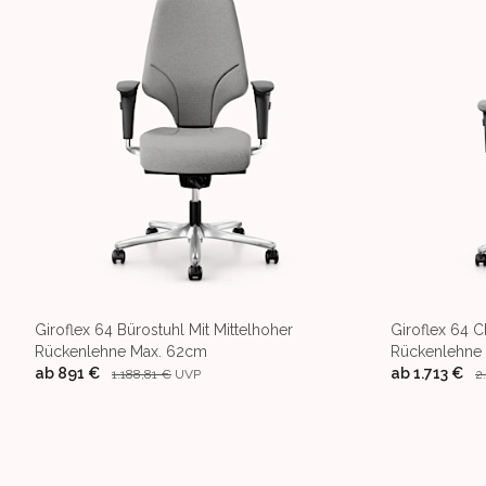
Giroflex 64 Bürostuhl Mit Mittelhoher
Giroflex 64 C
Rückenlehne Max. 62cm
Rückenlehne
ab
891 €
ab
1.713 €
1.188,81 €
UVP
2