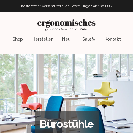
Kostenfreier Versand bei allen Bestellungen
ab 100 EUR
ergonomisches.de
Shop
Hersteller
Neu !
Sale%
Kontakt
Bürostühle