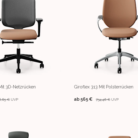
 Mit 3D-Netzrücken
Giroflex 313 Mit Polsterrücken
ab
565 €
6,65 €
UVP
754,46 €
UVP