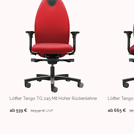
Löffler Tango TG 245 Mit Hoher Rückenlehne
Löffler Tang
ab
539 €
ab
665 €
723,52 €
UVP
78