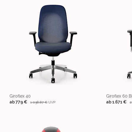
Giroflex 40
Giroflex 60 B
ab
779 €
ab
1.671 €
1.038,87 €
UVP
2