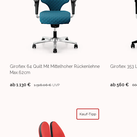
Giroflex 64 Quilt Mit Mittelhoher Rückenlehne
Giroflex 353 
Max.62cm
ab
1.130 €
ab
560 €
1.516,06 €
UVP
66
Kauf-Tipp