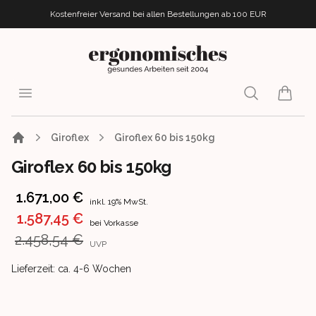
Kostenfreier Versand bei allen Bestellungen
ab 100 EUR
ergonomisches.de
Open menu
Search
items i
Giroflex
Giroflex 60 bis 150kg
Giroflex 60 bis 150kg
Product information
1.671,00 €
inkl. 19% MwSt.
1.587,45 €
bei Vorkasse
2.458,54 €
UVP
Product delivery information
Lieferzeit: ca. 4-6 Wochen
Images