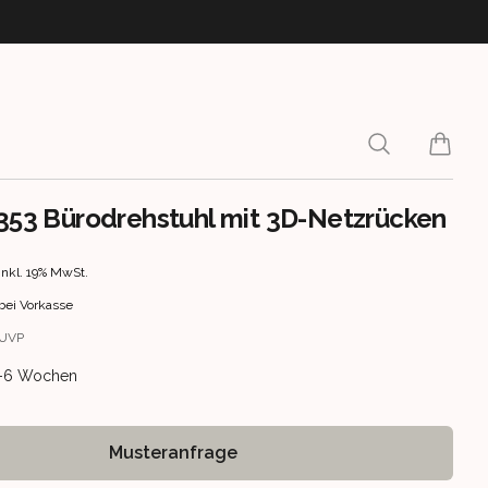
Search
items i
 353 Bürodrehstuhl mit 3D-Netzrücken
rmation
inkl. 19% MwSt.
bei Vorkasse
UVP
ery information
 4-6 Wochen
Musteranfrage