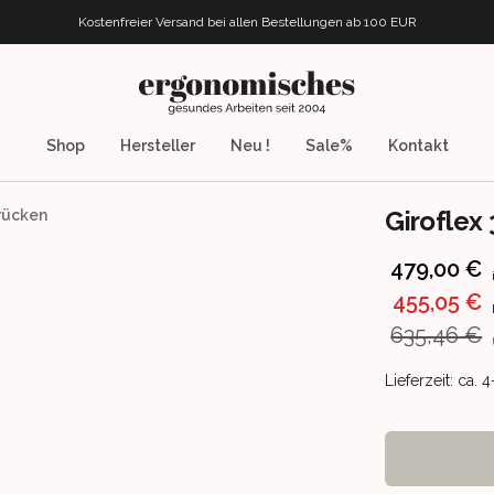
Kostenfreier Versand bei allen Bestellungen
ab 100 EUR
ergonomisches.de
Shop
Hersteller
Neu !
Sale%
Kontakt
Giroflex
zrücken
Product info
479,00 €
455,05 €
635,46 €
Product deliv
Lieferzeit: ca.