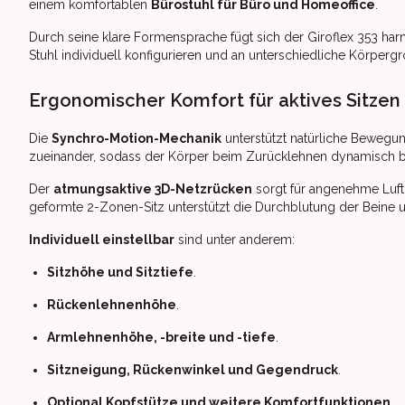
einem komfortablen
Bürostuhl für Büro und Homeoffice
.
Durch seine klare Formensprache fügt sich der Giroflex 353 har
Stuhl individuell konfigurieren und an unterschiedliche Körper
Ergonomischer Komfort für aktives Sitzen
Die
Synchro-Motion-Mechanik
unterstützt natürliche Bewegu
zueinander, sodass der Körper beim Zurücklehnen dynamisch beg
Der
atmungsaktive 3D-Netzrücken
sorgt für angenehme Luftz
geformte 2-Zonen-Sitz unterstützt die Durchblutung der Beine 
Individuell einstellbar
sind unter anderem:
Sitzhöhe und Sitztiefe
.
Rückenlehnenhöhe
.
Armlehnenhöhe, -breite und -tiefe
.
Sitzneigung, Rückenwinkel und Gegendruck
.
Optional Kopfstütze und weitere Komfortfunktionen
.