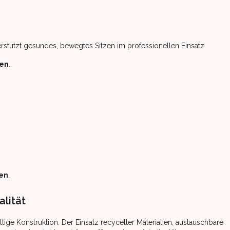
erstützt gesundes, bewegtes Sitzen im professionellen Einsatz.
gen
.
ßen
.
alität
ige Konstruktion. Der Einsatz recycelter Materialien, austauschbare