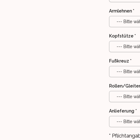
Armlehnen
*
--- Bitte wä
Kopfstütze
*
--- Bitte wä
Fußkreuz
*
--- Bitte wä
Rollen/Gleite
--- Bitte wä
Anlieferung
*
--- Bitte wä
* Pflichtanga