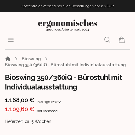
Kostenfreier Versand bei allen Bestellungen
ab 100 EUR
ergonomisches.de
Open menu
Search
items i
Bioswing
Bioswing 350/360iQ - Bürostuhl mit Individualausstattung
Bioswing 350/360iQ - Bürostuhl mit
Individualausstattung
Product information
1.168,00 €
inkl. 19% MwSt.
1.109,60 €
bei Vorkasse
Product delivery information
Lieferzeit: ca. 5 Wochen