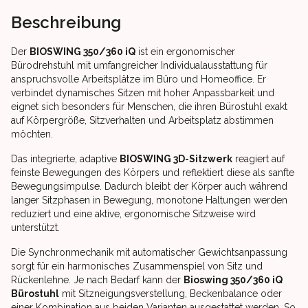
Beschreibung
Der
BIOSWING 350/360 iQ
ist ein ergonomischer
Bürodrehstuhl mit umfangreicher Individualausstattung für
anspruchsvolle Arbeitsplätze im Büro und Homeoffice. Er
verbindet dynamisches Sitzen mit hoher Anpassbarkeit und
eignet sich besonders für Menschen, die ihren Bürostuhl exakt
auf Körpergröße, Sitzverhalten und Arbeitsplatz abstimmen
möchten.
Das integrierte, adaptive
BIOSWING 3D-Sitzwerk
reagiert auf
feinste Bewegungen des Körpers und reflektiert diese als sanfte
Bewegungsimpulse. Dadurch bleibt der Körper auch während
langer Sitzphasen in Bewegung, monotone Haltungen werden
reduziert und eine aktive, ergonomische Sitzweise wird
unterstützt.
Die Synchronmechanik mit automatischer Gewichtsanpassung
sorgt für ein harmonisches Zusammenspiel von Sitz und
Rückenlehne. Je nach Bedarf kann der
Bioswing 350/360 iQ
Bürostuhl
mit Sitzneigungsverstellung, Beckenbalance oder
einer Kombination aus beiden Varianten ausgestattet werden. So