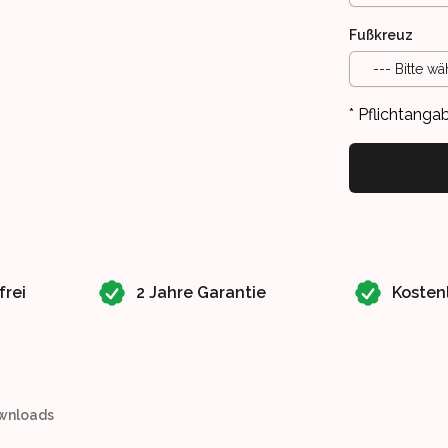
Fußkreuz
--- Bitte wä
* Pflichtanga
frei
2 Jahre Garantie
Kosten
wnloads