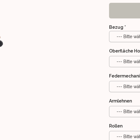
Bezug
*
--- Bitte wä
Oberfläche Ho
--- Bitte wä
Federmechan
--- Bitte wä
ERANSCHAULICHUNG)
NE
 HOHER RÜCKENLEHNE
Armlehnen
--- Bitte wä
Rollen
--- Bitte wä