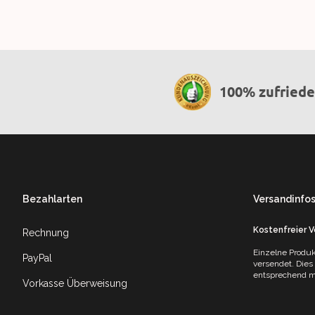
100% zufried
Footer
Bezahlarten
Versandinfo
Kostenfreier 
Rechnung
Einzelne Produk
PayPal
versendet. Dies
entsprechend mi
Vorkasse Überweisung