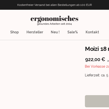
Kostenfreier Versand bei allen Bestellungen
ab 100 EUR
ergonomisches.de
Shop
Hersteller
Neu !
Sale%
Kontakt
Moizi 18
Product info
922,00 €
i
Bei Vorkasse z
Product deliv
Lieferzeit: ca. 