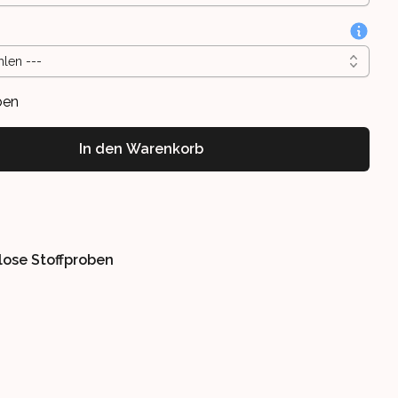
hlen ---
ben
In den Warenkorb
lose Stoffproben