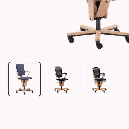
MOIZI 18 - KONFIGURATION (BEZUGSFARBE ZUR V
MOIZI 18 MIT HOHER RÜCKENLEH
MOIZI 18 MIT