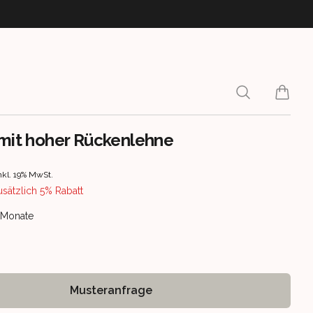
Search
items i
 mit hoher Rückenlehne
rmation
nkl. 19% MwSt.
usätzlich 5% Rabatt
ery information
5 Monate
Musteranfrage