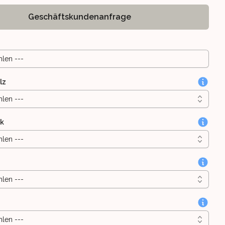
Geschäftskundenanfrage
hlen ---
lz
hlen ---
ik
hlen ---
hlen ---
hlen ---