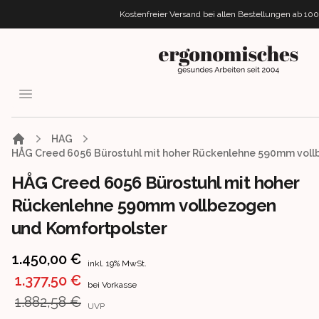
Kostenfreier Versand bei allen Bestellungen
ab 10
ergonomisches.de
Open menu
HAG
HÅG Creed 6056 Bürostuhl mit hoher Rückenlehne 590mm voll
HÅG Creed 6056 Bürostuhl mit hoher
Rückenlehne 590mm vollbezogen
und Komfortpolster
Product information
1.450,00 €
inkl. 19% MwSt.
1.377,50 €
bei Vorkasse
1.882,58 €
UVP