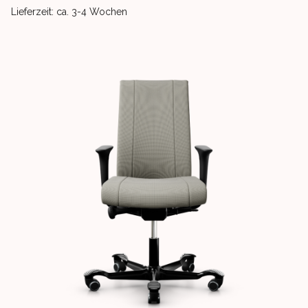
Product delivery information
Lieferzeit: ca. 3-4 Wochen
Images