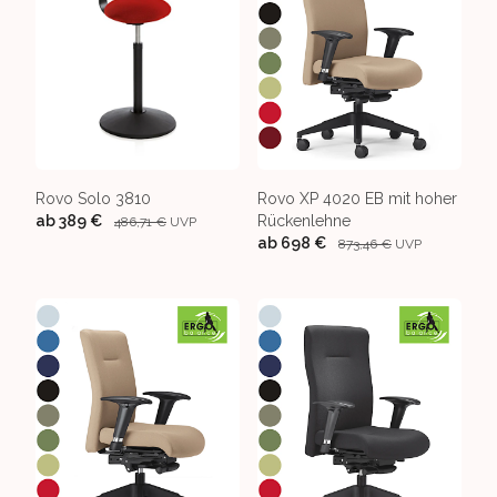
Rovo Solo 3810
Rovo XP 4020 EB mit hoher
ab
389 €
Rückenlehne
486,71 €
UVP
ab
698 €
873,46 €
UVP