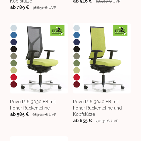
Kopfstütze
ab
546 €
683,06 €
UVP
ab
789 €
986,51 €
UVP
Rovo R16 3030 EB mit
Rovo R16 3040 EB mit
hoher Rückenlehne
hoher Rückenlehne und
ab
585 €
Kopfstütze
689,01 €
UVP
ab
655 €
772,31 €
UVP