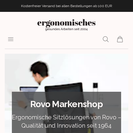
Kostenfreier Versand bei allen Bestellungen
ab 100 EUR
ergonomisches.de
Open menu
Search
items i
Rovo Markenshop
Ergonomische Sitzlösungen von Rovo –
Qualität und Innovation seit 1964