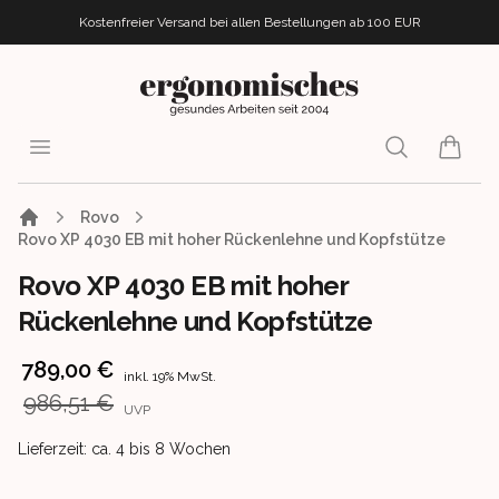
Kostenfreier Versand bei allen Bestellungen
ab 100 EUR
ergonomisches.de
Open menu
Search
items i
Rovo
Rovo XP 4030 EB mit hoher Rückenlehne und Kopfstütze
Rovo XP 4030 EB mit hoher
Rückenlehne und Kopfstütze
Product information
789,00 €
inkl. 19% MwSt.
986,51 €
UVP
Product delivery information
Lieferzeit: ca. 4 bis 8 Wochen