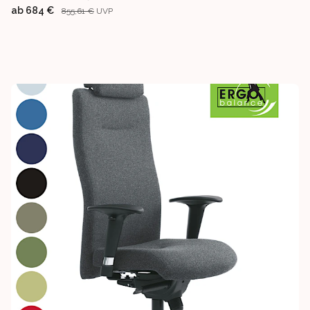
ab
684 €
855,61 €
UVP