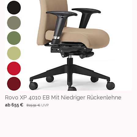
Rovo XP 4010 EB Mit Niedriger Rückenlehne
ab
655 €
819,91 €
UVP