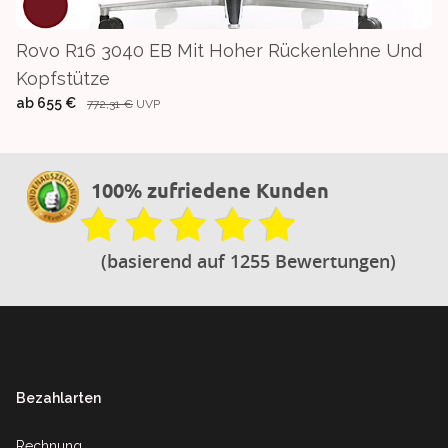
Rovo R16 3040 EB Mit Hoher Rückenlehne Und
Kopfstütze
ab
655 €
772,31 €
UVP
100% zufriedene Kunden
(basierend auf 1255 Bewertungen)
Footer
Bezahlarten
Rechnung