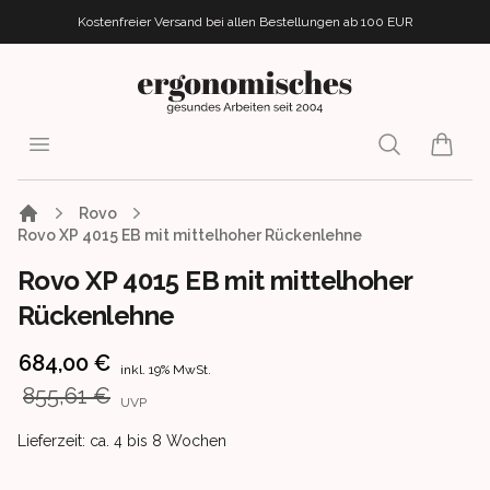
Kostenfreier Versand bei allen Bestellungen
ab 100 EUR
ergonomisches.de
Open menu
Search
items i
Rovo
Rovo XP 4015 EB mit mittelhoher Rückenlehne
Rovo XP 4015 EB mit mittelhoher
Rückenlehne
Product information
684,00 €
inkl. 19% MwSt.
855,61 €
UVP
Product delivery information
Lieferzeit: ca. 4 bis 8 Wochen