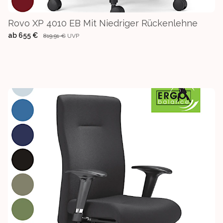
Rovo XP 4010 EB Mit Niedriger Rückenlehne
ab
655 €
819,91 €
UVP