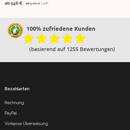
ab
546 €
683,06 €
UVP
100% zufriedene Kunden
(basierend auf 1255 Bewertungen)
Footer
Bezahlarten
Rechnung
PayPal
Vorkasse Überweisung