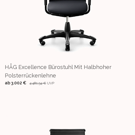
HÅG Excellence Bürostuhl Mit Halbhoher
Polsterrückenlehne
ab
3.002 €
4.481,54 €
UVP