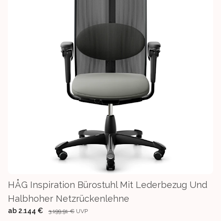
HÅG Inspiration Bürostuhl Mit Lederbezug Und
Halbhoher Netzrückenlehne
ab
2.144 €
3.199,91 €
UVP