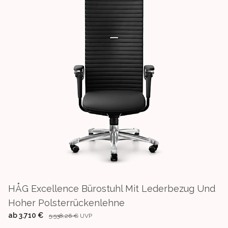
HÅG Excellence Bürostuhl Mit Lederbezug Und
Hoher Polsterrückenlehne
ab
3.710 €
5.538,26 €
UVP