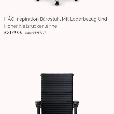
HÅG Inspiration Bürostuhl Mit Lederbezug Und
Hoher Netzrückenlehne
ab
2.975 €
4.441,08 €
UVP