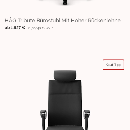
HÅG Tribute Bürostuhl Mit Hoher Rückenlehne
ab
1.827 €
2.727,48 €
UVP
Kauf-Tipp