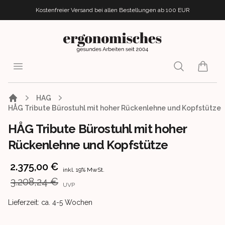
Kostenfreier Versand bei allen Bestellungen
ab 100 EUR
ergonomisches.de
Open menu
Search
items i
HAG
HÅG Tribute Bürostuhl mit hoher Rückenlehne und Kopfstütze
HÅG Tribute Bürostuhl mit hoher
Rückenlehne und Kopfstütze
Product information
2.375,00 €
inkl. 19% MwSt.
3.208,24 €
UVP
Product delivery information
Lieferzeit: ca. 4-5 Wochen