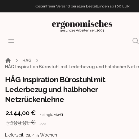
Kostenfreier Versand bei allen Bestellungen
ab 100 EUR
ergonomisches.de
Open menu
Se
HAG
HÅG Inspiration Bürostuhl mit Lederbezug und halbhoher Net
HÅG Inspiration Bürostuhl mit
Lederbezug und halbhoher
Netzrückenlehne
Product information
2.144,00 €
inkl. 19% MwSt.
3.199,91 €
UVP
Product delivery information
Lieferzeit: ca. 4-5 Wochen