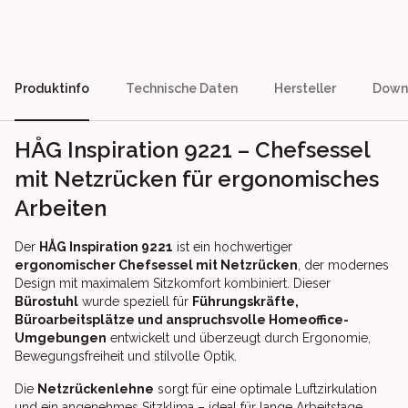
Produktinfo
Technische Daten
Hersteller
Down
HÅG Inspiration 9221 – Chefsessel
mit Netzrücken für ergonomisches
Arbeiten
Der
HÅG Inspiration 9221
ist ein hochwertiger
ergonomischer Chefsessel mit Netzrücken
, der modernes
Design mit maximalem Sitzkomfort kombiniert. Dieser
Bürostuhl
wurde speziell für
Führungskräfte,
Büroarbeitsplätze und anspruchsvolle Homeoffice-
Umgebungen
entwickelt und überzeugt durch Ergonomie,
Bewegungsfreiheit und stilvolle Optik.
Die
Netzrückenlehne
sorgt für eine optimale Luftzirkulation
und ein angenehmes Sitzklima – ideal für lange Arbeitstage.