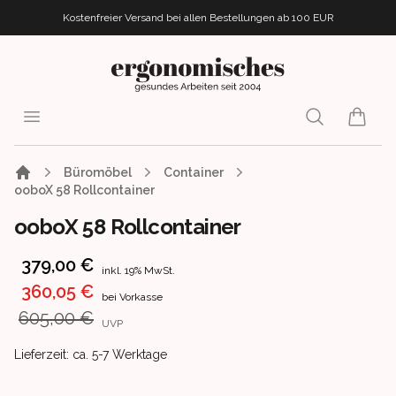
Kostenfreier Versand bei allen Bestellungen
ab 100 EUR
ergonomisches.de
Open menu
Search
items i
Büromöbel
Container
ooboX 58 Rollcontainer
ooboX 58 Rollcontainer
Product information
379,00 €
inkl. 19% MwSt.
360,05 €
bei Vorkasse
605,00 €
UVP
Product delivery information
Lieferzeit: ca. 5-7 Werktage