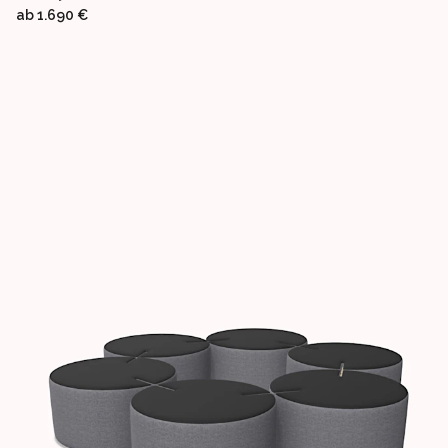
ab
1.690 €