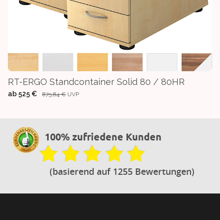
RT-ERGO Standcontainer Solid 80 / 80HR
ab
525 €
875,84 €
UVP
100% zufriedene Kunden
(basierend auf 1255 Bewertungen)
Footer