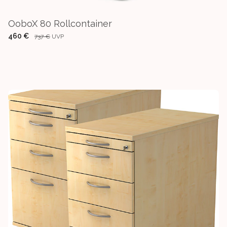
OoboX 80 Rollcontainer
460 €
737 €
UVP