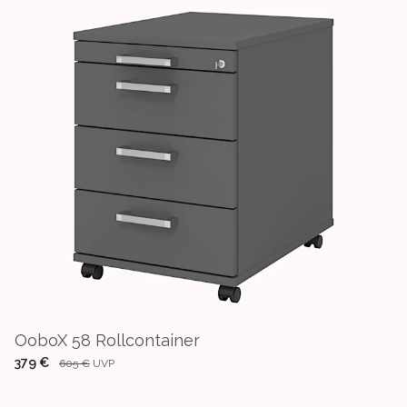
OoboX 58 Rollcontainer
379 €
605 €
UVP