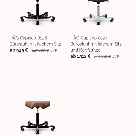
HÅG Capisco 8126 -
HÅG Capisco 8127 -
Bürostuhl mit flachem Sitz
Bürostuhl mit flachem Sitz
ab
945 €
und Kopfstütze
1.275,68 €
UVP
ab
1.312 €
1.527,96 €
UVP