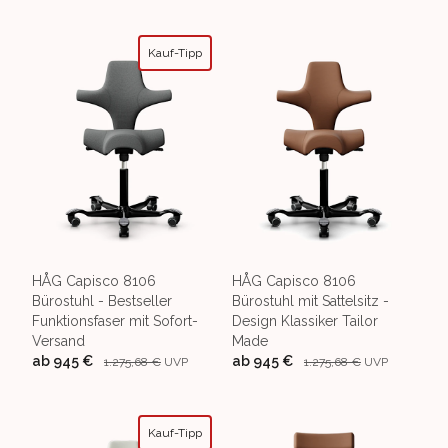
Kauf-Tipp
HÅG Capisco 8106
HÅG Capisco 8106
Bürostuhl - Bestseller
Bürostuhl mit Sattelsitz -
Funktionsfaser mit Sofort-
Design Klassiker Tailor
Versand
Made
ab
945 €
ab
945 €
1.275,68 €
UVP
1.275,68 €
UVP
Kauf-Tipp