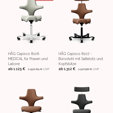
HÅG Capisco 8106
HÅG Capisco 8107 -
MEDICAL für Praxen und
Bürostuhl mit Sattelsitz und
Labore
Kopfstütze
ab
1.125 €
ab
1.312 €
1.350,65 €
UVP
1.527,96 €
UVP