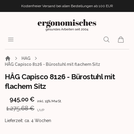
Kostenfreier Versand bei allen Bestellungen
ab 100 EUR
ergonomisches.de
Open menu
Search
items i
HAG
HÅG Capisco 8126 - Bürostuhl mit flachem Sitz
HÅG Capisco 8126 - Bürostuhl mit
flachem Sitz
Product information
945,00 €
inkl. 19% MwSt.
1.275,68 €
UVP
Product delivery information
Lieferzeit: ca. 4 Wochen