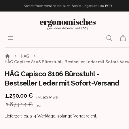
Kostenfreier Versand bei allen Bestellungen
ab 100 EUR
ergonomisches.de
Open menu
Search
item
HAG
HÅG Capisco 8106 Bürostuhl - Bestseller Leder mit Sofort-Ver
HÅG Capisco 8106 Bürostuhl -
Bestseller Leder mit Sofort-Versand
Product information
1.250,00 €
inkl. 19% MwSt.
1.673,14 €
UVP
Product delivery information
Lieferzeit: ca. 3-4 Werktage, solange Vorrat reicht.