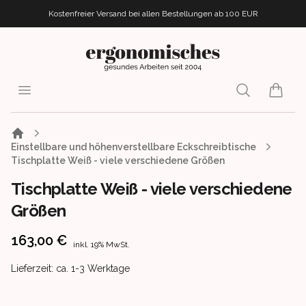
Kostenfreier Versand bei allen Bestellungen
ab 100 EUR
ergonomisches.de
Open menu
Search
items i
Einstellbare und höhenverstellbare Eckschreibtische
Tischplatte Weiß - viele verschiedene Größen
Tischplatte Weiß - viele verschiedene
Größen
Product information
163,00 €
inkl. 19% MwSt.
Product delivery information
Lieferzeit: ca. 1-3 Werktage