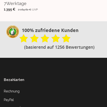
7Werktage
1.395 €
2.164,61 €
UVP
100% zufriedene Kunden
(basierend auf 1256 Bewertungen)
Footer
Bezahlarten
Rechnung
PayPal