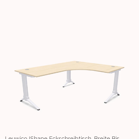
Leuwico IShape Eckschreibtisch, Breite Bis