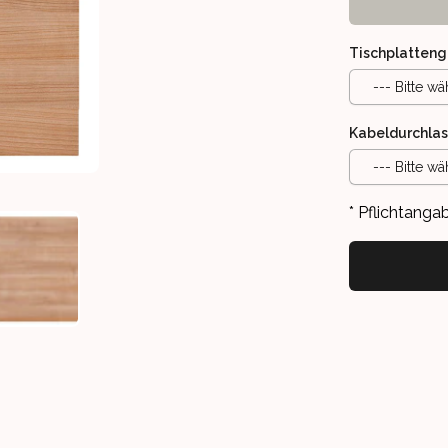
Tischplatteng
--- Bitte wä
Kabeldurchlas
--- Bitte wä
* Pflichtanga
SSEN
VERSCHIEDENE GRÖSSEN
USSBAUM - VIELE VERSCHIEDENE GRÖSSEN
TISCHPLATTE NUSSBAUM - VIELE VERSCHIEDENE GRÖSSEN