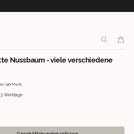
Search
items i
tte Nussbaum - viele verschiedene
rmation
nkl. 19% MwSt.
ery information
 1-3 Werktage
Geschäftskundenanfrage