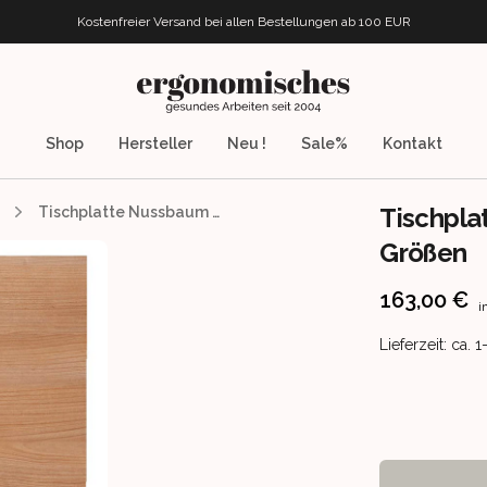
Kostenfreier Versand bei allen Bestellungen
ab 100 EUR
ergonomisches.de
Shop
Hersteller
Neu !
Sale%
Kontakt
Tischpla
Tischplatte Nussbaum - viele verschiedene Größen
Größen
Product info
163,00 €
i
Product deliv
Lieferzeit: ca.