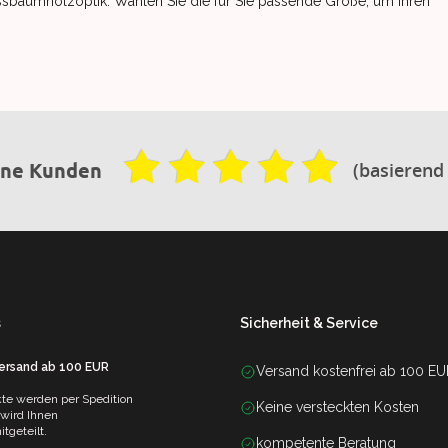
ssbaumholzoptik. Wählen Sie die für Sie passende Größe, um Ihren
(basierend
ene Kunden
s
Sicherheit & Service
Versand ab 100 EUR
Versand kostenfrei ab 100 E
te werden per Spedition
Keine versteckten Kosten
 wird Ihnen
tgeteilt.
kompetente Beratung