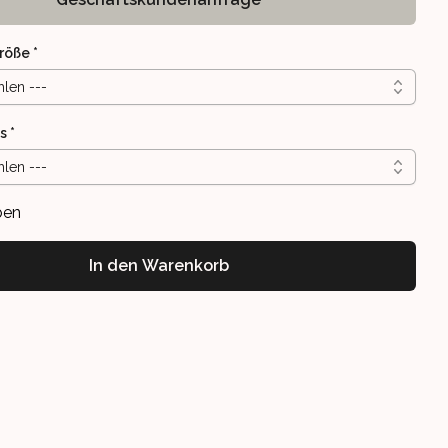
röße
*
hlen ---
s
*
hlen ---
ben
In den Warenkorb