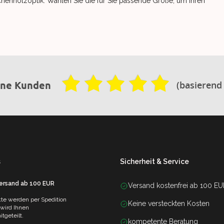
chenholzoptik. Wählen Sie die für Sie passende Größe, um Ihren
(basierend
ene Kunden
s
Sicherheit & Service
Versand ab 100 EUR
Versand kostenfrei ab 100 E
te werden per Spedition
Keine versteckten Kosten
 wird Ihnen
tgeteilt.
kompetente Beratung