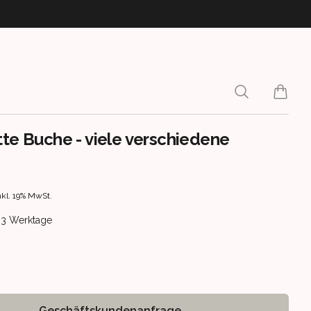
Search
items i
tte Buche - viele verschiedene
rmation
nkl. 19% MwSt.
ery information
 1-3 Werktage
Geschäftskundenanfrage