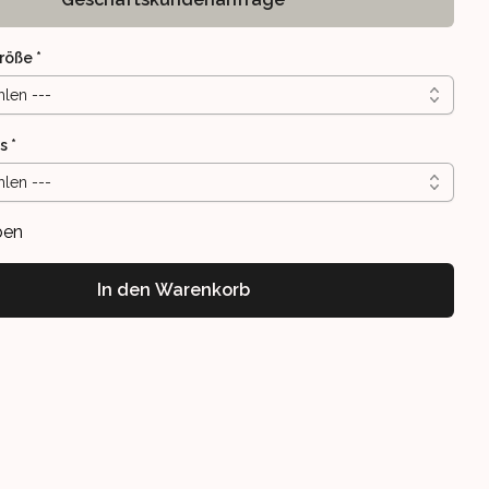
röße
*
hlen ---
s
*
hlen ---
ben
In den Warenkorb