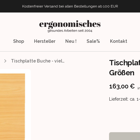
Kostenfreier Versand bei allen Bestellungen
ab 100 EUR
ergonomisches.de
Shop
Hersteller
Neu !
Sale%
Kontakt
Tischpla
Tischplatte Buche - viele verschiedene Größen
Größen
Product info
163,00 €
i
Product deliv
Lieferzeit: ca.