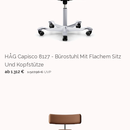
HÅG Capisco 8127 - Bürostuhl Mit Flachem Sitz
Und Kopfstütze
ab
1.312 €
1.527,96 €
UVP