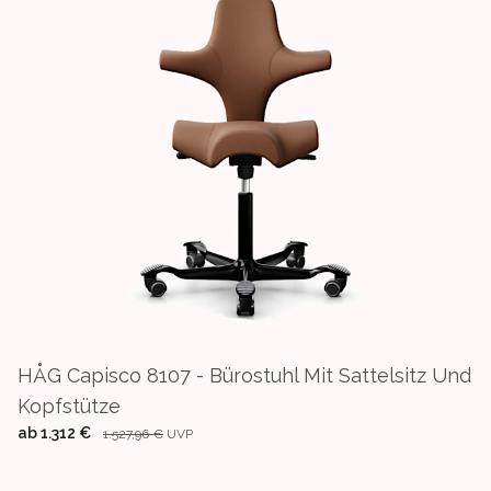
HÅG Capisco 8107 - Bürostuhl Mit Sattelsitz Und
Kopfstütze
ab
1.312 €
1.527,96 €
UVP