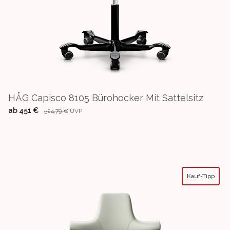
HÅG Capisco 8105 Bürohocker Mit Sattelsitz
ab
451 €
524,79 €
UVP
Kauf-Tipp