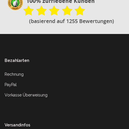
100% zufriedene Kunden
(basierend auf 1255 Bewertungen)
Footer
Bezahlarten
Rechnung
PayPal
Vorkasse Überweisung
Versandinfos