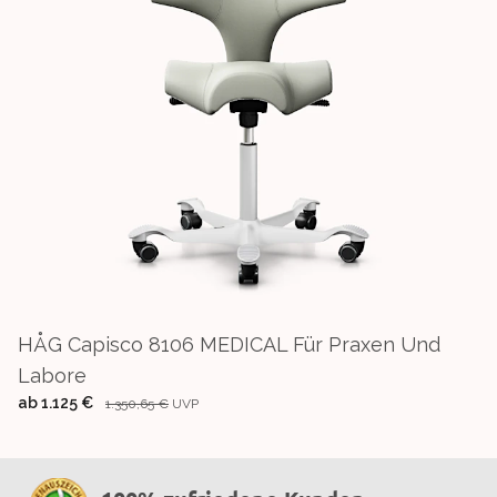
HÅG Capisco 8106 MEDICAL Für Praxen Und
Labore
ab
1.125 €
1.350,65 €
UVP