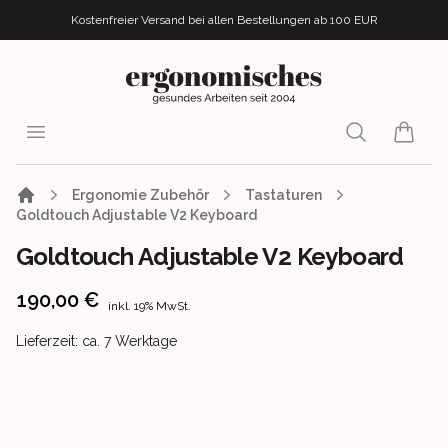
Kostenfreier Versand bei allen Bestellungen
ab 100 EUR
ergonomisches.de
Open menu
Search
items i
Ergonomie Zubehör
Tastaturen
Goldtouch Adjustable V2 Keyboard
Goldtouch Adjustable V2 Keyboard
Product information
190,00 €
inkl. 19% MwSt.
Product delivery information
Lieferzeit: ca. 7 Werktage