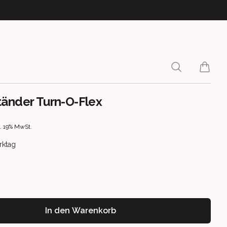
Search
items i
änder Turn-O-Flex
rmation
l. 19% MwSt.
ery information
erktag
In den Warenkorb