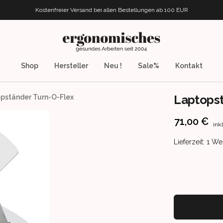
Kostenfreier Versand bei allen Bestellungen
ab 100 EUR
ergonomisches.de
Shop
Hersteller
Neu !
Sale%
Kontakt
Laptopst
pständer Turn-O-Flex
Product info
71,00 €
ink
Product deliv
Lieferzeit: 1 W