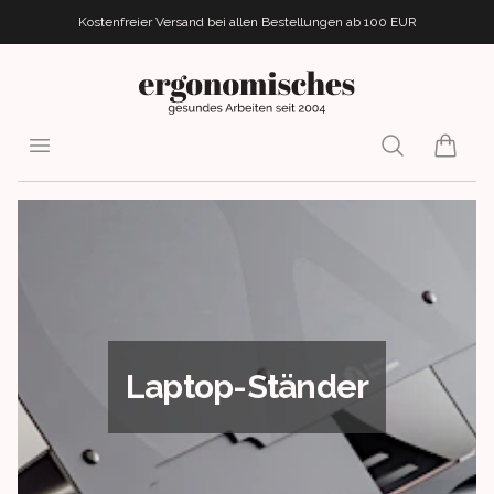
Kostenfreier Versand bei allen Bestellungen
ab 100 EUR
ergonomisches.de
Open menu
Search
items i
Laptop-Ständer