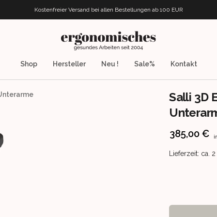
Kostenfreier Versand bei allen Bestellungen
ab 100 EUR
ergonomisches.de
Shop
Hersteller
Neu !
Sale%
Kontakt
Salli 3D
 Unterarme
Unterar
Product info
385,00 €
i
Product deliv
Lieferzeit: ca.