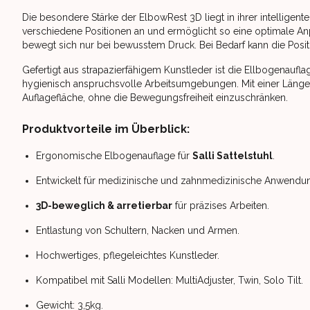
Die besondere Stärke der ElbowRest 3D liegt in ihrer intelligent
verschiedene Positionen an und ermöglicht so eine optimale Anpas
bewegt sich nur bei bewusstem Druck. Bei Bedarf kann die Positi
Gefertigt aus strapazierfähigem Kunstleder ist die Ellbogenauflag
hygienisch anspruchsvolle Arbeitsumgebungen. Mit einer Länge 
Auflagefläche, ohne die Bewegungsfreiheit einzuschränken.
Produktvorteile im Überblick:
Ergonomische Elbogenauflage für
Salli Sattelstuhl
.
Entwickelt für medizinische und zahnmedizinische Anwendu
3D-beweglich & arretierbar
für präzises Arbeiten.
Entlastung von Schultern, Nacken und Armen.
Hochwertiges, pflegeleichtes Kunstleder.
Kompatibel mit Salli Modellen: MultiAdjuster, Twin, Solo Tilt.
Gewicht: 3,5kg.