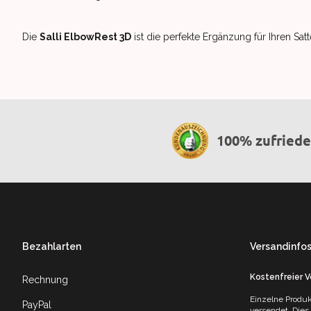
Die
Salli ElbowRest 3D
ist die perfekte Ergänzung für Ihren Sat
100% zufried
Footer
Bezahlarten
Versandinfo
Kostenfreier 
Rechnung
Einzelne Produk
PayPal
versendet. Dies