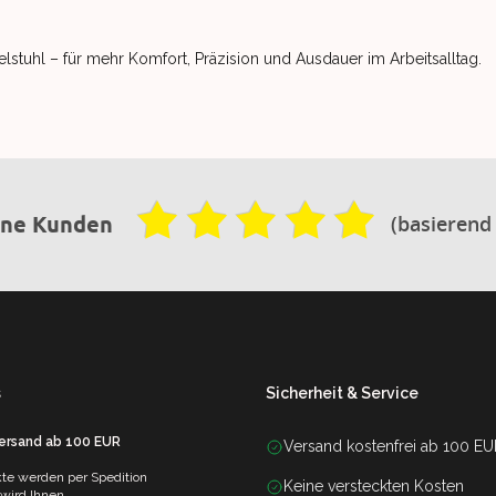
telstuhl – für mehr Komfort, Präzision und Ausdauer im Arbeitsalltag.
(basierend
ene Kunden
s
Sicherheit & Service
Versand ab 100 EUR
Versand kostenfrei ab 100 E
te werden per Spedition
Keine versteckten Kosten
 wird Ihnen