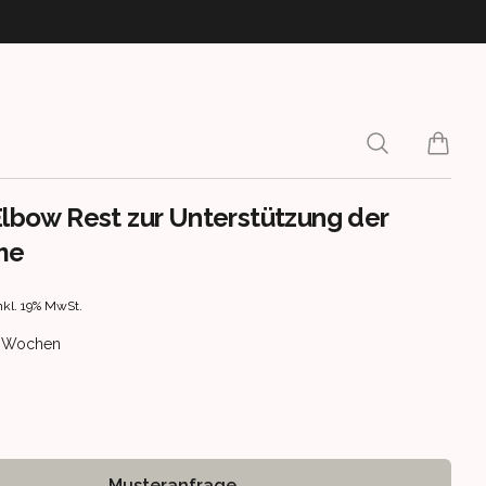
Search
items i
 Elbow Rest zur Unterstützung der
me
rmation
nkl. 19% MwSt.
ery information
 2 Wochen
Musteranfrage