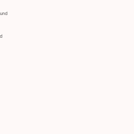
 und
nd