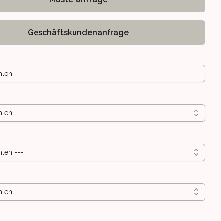
Geschäftskundenanfrage
hlen ---
hlen ---
BARE SITZBREITE
ELSITZ, VERSTELLBARE SITZBREITE
ICHER SWING-SATTELSITZ, VERSTELLBARE SITZBREITE
hlen ---
hlen ---