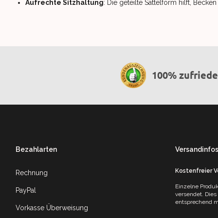
Aufrechte Sitzhaltung
: Die geteilte Sattelform hilft, Beck
100% zufried
Footer
Bezahlarten
Versandinfo
Kostenfreier 
Rechnung
Einzelne Produk
PayPal
versendet. Dies
entsprechend mi
Vorkasse Überweisung