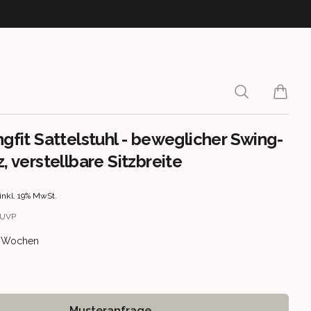
Search
items i
ngfit Sattelstuhl - beweglicher Swing-
z, verstellbare Sitzbreite
rmation
inkl. 19% MwSt.
UVP
ery information
 2 Wochen
Musteranfrage