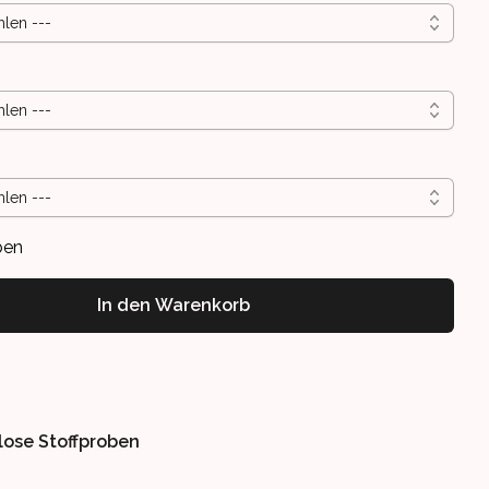
hlen ---
hlen ---
hlen ---
ben
In den Warenkorb
lose Stoffproben