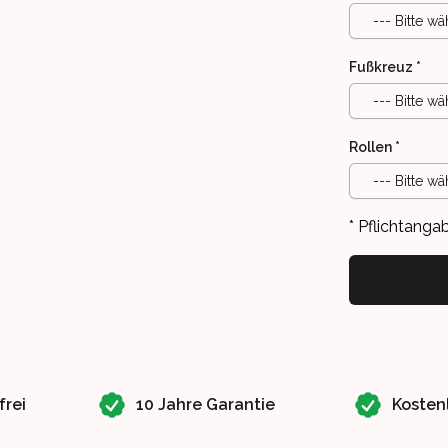
--- Bitte wä
Fußkreuz
*
--- Bitte wä
Rollen
*
--- Bitte wä
* Pflichtanga
frei
10 Jahre Garantie
Kosten