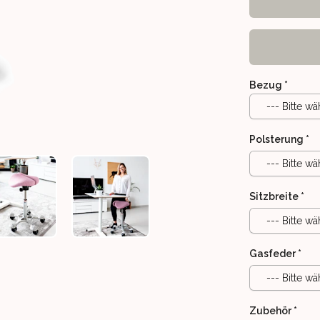
Bezug
*
--- Bitte wä
Polsterung
*
--- Bitte wä
Sitzbreite
*
 ZUR VERANSCHAULICHUNG)
 (BEZUGSFARBE ZUR VERANSCHAULICHUNG)
IT SATTELSTUHL - BEWEGLICHER SWING-SATTELSITZ, VERSTELL
SALLI SWINGFIT SATTELSTUHL - BEWEGLICHER SWING-SATT
SALLI SWINGFIT SATTELSTUHL - BEWEGL
--- Bitte wä
Gasfeder
*
--- Bitte wä
Zubehör
*