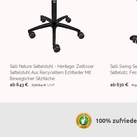
Salli Nature Sattelstuhl - Heritage: Zeitloser
Salli Swing S
Sattelstuhl Aus Recyceltem Echtleder Mit
Sattelsitz, Fes
Beweglicher Sitzfläche
ab
643 €
ab
630 €
756,84 €
UVP
83
100% zufried