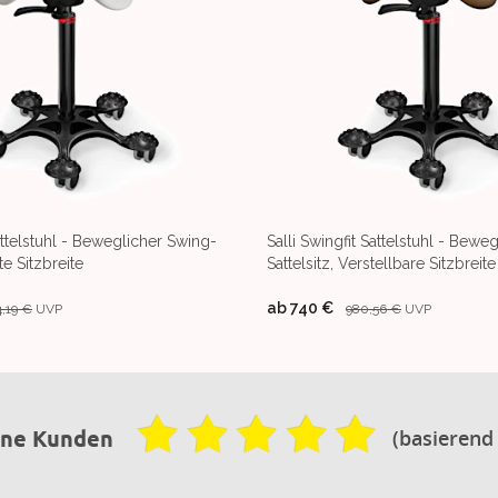
attelstuhl - Beweglicher Swing-
Salli Swingfit Sattelstuhl - Bewe
te Sitzbreite
Sattelsitz, Verstellbare Sitzbreite
ab
740 €
4,19 €
UVP
980,56 €
UVP
(basierend
ene Kunden