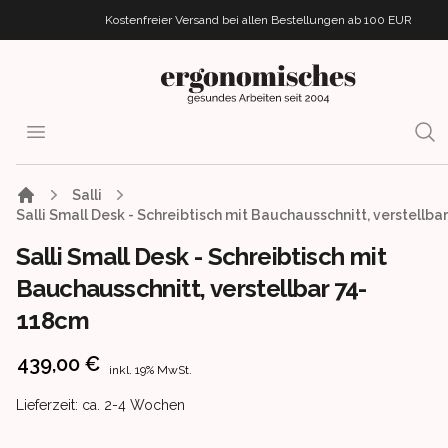
Kostenfreier Versand bei allen Bestellungen
ab 100 EUR
ergonomisches.de
Open menu
Sear
Salli
Salli Small Desk - Schreibtisch mit Bauchausschnitt, verstellb
Salli Small Desk - Schreibtisch mit
Bauchausschnitt, verstellbar 74-
118cm
Product information
439,00 €
inkl. 19% MwSt.
Product delivery information
Lieferzeit: ca. 2-4 Wochen