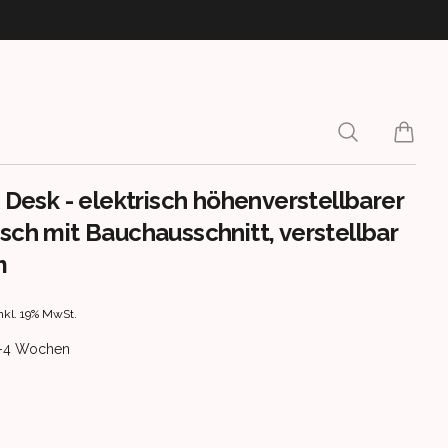
Search
items i
i Desk - elektrisch höhenverstellbarer
isch mit Bauchausschnitt, verstellbar
m
rmation
nkl. 19% MwSt.
ery information
 2-4 Wochen