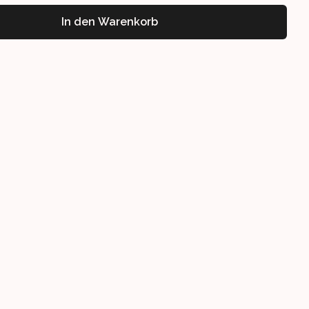
In den Warenkorb
7CM
ERSTELLBAR 72-117CM
CHAUSSCHNITT, VERSTELLBAR 72-117CM
EIBTISCH MIT BAUCHAUSSCHNITT, VERSTELLBAR 72-117CM
RSTELLBARER SCHREIBTISCH MIT BAUCHAUSSCHNITT, VERSTELLB