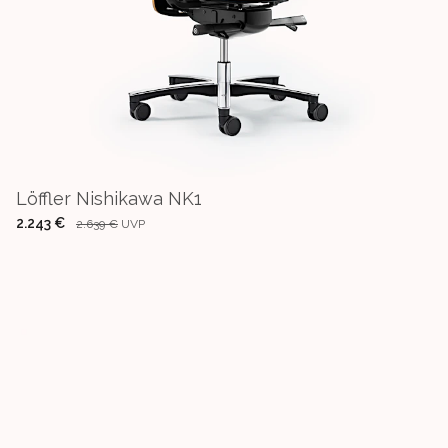
Löffler Nishikawa NK1
2.243 €
2.639 €
UVP