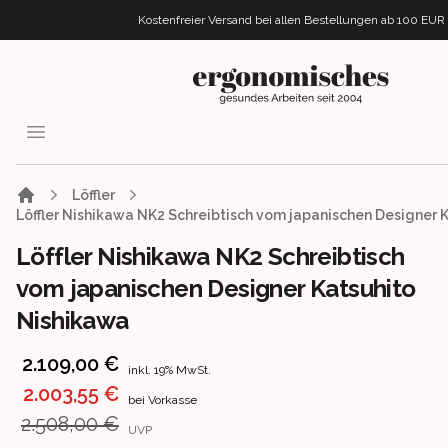
Kostenfreier Versand bei allen Bestellungen
ab 100 EUR
ergonomisches.de
Open menu
Löffler
Löffler Nishikawa NK2 Schreibtisch vom japanischen Designer 
Löffler Nishikawa NK2 Schreibtisch
vom japanischen Designer Katsuhito
Nishikawa
Product information
2.109,00 €
inkl. 19% MwSt.
2.003,55 €
bei Vorkasse
2.508,00 €
UVP