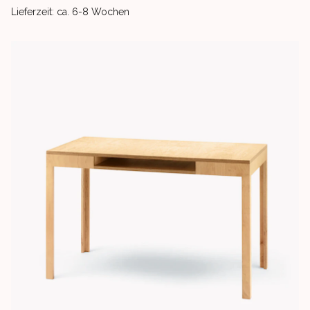
Product delivery information
Lieferzeit: ca. 6-8 Wochen
Images