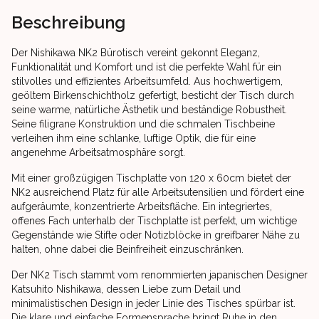
Beschreibung
Der Nishikawa NK2 Bürotisch vereint gekonnt Eleganz,
Funktionalität und Komfort und ist die perfekte Wahl für ein
stilvolles und effizientes Arbeitsumfeld. Aus hochwertigem,
geöltem Birkenschichtholz gefertigt, besticht der Tisch durch
seine warme, natürliche Ästhetik und beständige Robustheit.
Seine filigrane Konstruktion und die schmalen Tischbeine
verleihen ihm eine schlanke, luftige Optik, die für eine
angenehme Arbeitsatmosphäre sorgt.
Mit einer großzügigen Tischplatte von 120 x 60cm bietet der
NK2 ausreichend Platz für alle Arbeitsutensilien und fördert eine
aufgeräumte, konzentrierte Arbeitsfläche. Ein integriertes,
offenes Fach unterhalb der Tischplatte ist perfekt, um wichtige
Gegenstände wie Stifte oder Notizblöcke in greifbarer Nähe zu
halten, ohne dabei die Beinfreiheit einzuschränken.
Der NK2 Tisch stammt vom renommierten japanischen Designer
Katsuhito Nishikawa, dessen Liebe zum Detail und
minimalistischen Design in jeder Linie des Tisches spürbar ist.
Die klare und einfache Formensprache bringt Ruhe in den