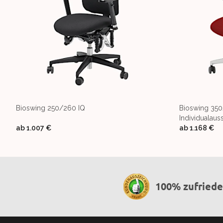
Bioswing 250/260 IQ
Bioswing 350
Individualaus
ab
1.007 €
ab
1.168 €
100% zufried
Footer