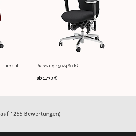
- Bürostuhl
Bioswing 450/460 IQ
ab
1.730 €
 auf 1255 Bewertungen)