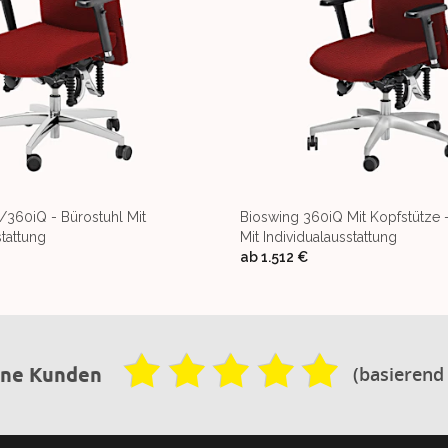
/360iQ - Bürostuhl Mit
Bioswing 360iQ Mit Kopfstütze 
stattung
Mit Individualausstattung
ab
1.512 €
(basierend
ene Kunden