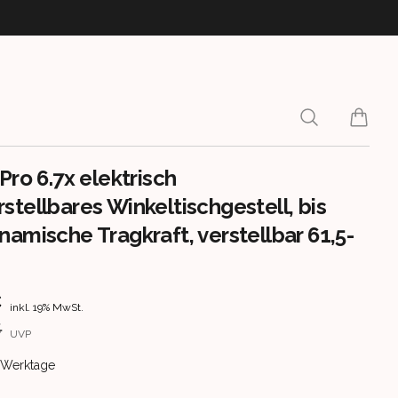
Search
items i
Pro 6.7x elektrisch
stellbares Winkeltischgestell, bis
namische Tragkraft, verstellbar 61,5-
rmation
€
inkl. 19% MwSt.
€
UVP
ery information
 7 Werktage