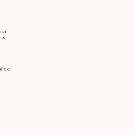
pment
nes
freie