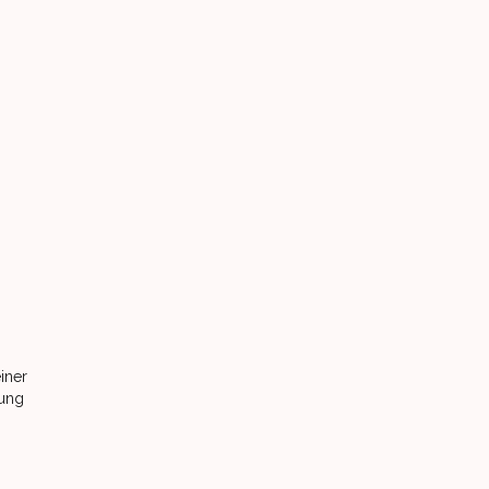
iner
sung