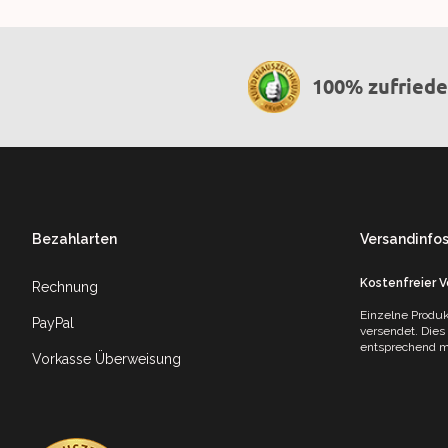
100% zufried
Footer
Bezahlarten
Versandinfo
Kostenfreier 
Rechnung
Einzelne Produk
PayPal
versendet. Dies
entsprechend mi
Vorkasse Überweisung