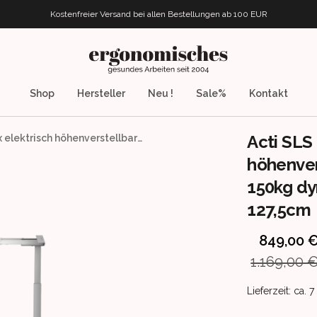
Kostenfreier Versand bei allen Bestellungen
ab 100 EUR
ergonomisches.de
Shop
Hersteller
Neu !
Sale%
Kontakt
Acti SLS 
Acti SLS Pro 6.7x elektrisch höhenverstellbares Winkeltischgestell, bis 150kg dynamische Tragkraft, verstellbar 61,5-127,5cm
höhenver
150kg dy
127,5cm
Product info
849,00 
1.169,00 
Product deliv
Lieferzeit: ca.