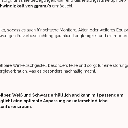
e
sorgt für sanfte Bewegungen, während das leistungsstarke Spindel-
hwindigkeit von 39mm/s
ermöglicht.
50kg, sodass es auch für schwere Monitore, Akten oder weiteres Equi
ochwertigen Pulverbeschichtung garantiert Langlebigkeit und ein moder
lbare Winkeltischgestell besonders leise und sorgt für eine störungs
gieverbrauch, was es besonders nachhaltig macht.
 Silber, Weiß und Schwarz erhältlich und kann mit passendem
licht eine optimale Anpassung an unterschiedliche
 Konferenzraum.