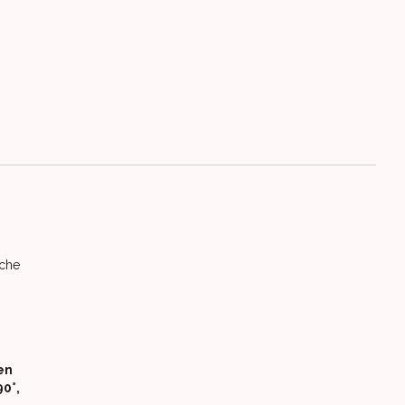
sche
en
0°,