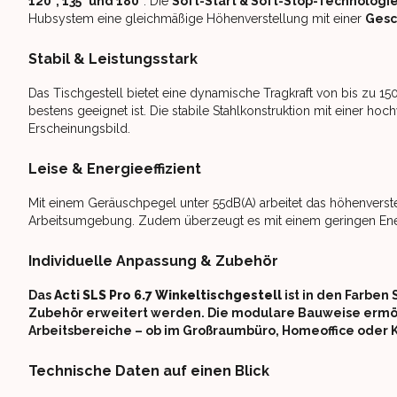
120°, 135° und 180°
. Die
Soft-Start & Soft-Stop-Technologi
Hubsystem eine gleichmäßige Höhenverstellung mit einer
Gesc
Stabil & Leistungsstark
Das Tischgestell bietet eine dynamische Tragkraft von bis zu 1
bestens geeignet ist. Die stabile Stahlkonstruktion mit einer h
Erscheinungsbild.
Leise & Energieeffizient
Mit einem Geräuschpegel unter 55dB(A) arbeitet das höhenverstel
Arbeitsumgebung. Zudem überzeugt es mit einem geringen Ener
Individuelle Anpassung & Zubehör
Das
Acti SLS Pro 6.7 Winkeltischgestell
ist in den Farben
Zubehör erweitert werden. Die modulare Bauweise ermög
Arbeitsbereiche – ob im Großraumbüro, Homeoffice oder
Technische Daten auf einen Blick