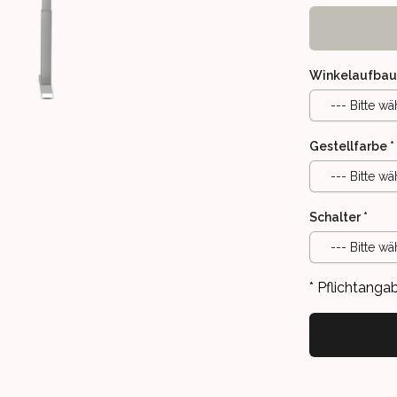
Winkelaufba
--- Bitte wä
Gestellfarbe
*
--- Bitte wä
Schalter
*
--- Bitte wä
HÖHENVERSTELLBARES WINKELTISCHGESTELL, BIS 150KG DYNAMIS
* Pflichtanga