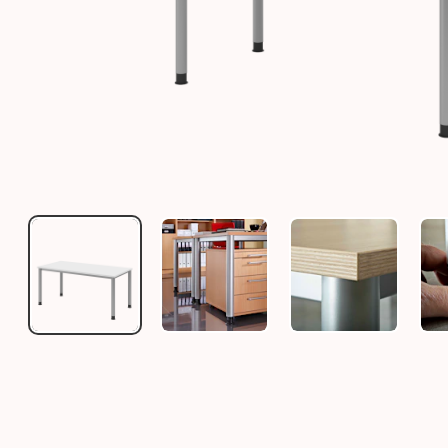
SCHREIBTISCH OOBOX H - KONFIGURATION (DEKOR
OOBOX H – SOLIDER, STUFENLOS
OOBOX H – SO