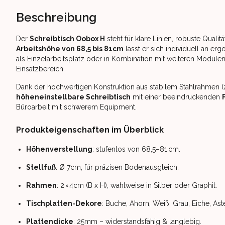
Beschreibung
Der
Schreibtisch Oobox H
steht für klare Linien, robuste Qualit
Arbeitshöhe von 68,5 bis 81cm
lässt er sich individuell an 
als Einzelarbeitsplatz oder in Kombination mit weiteren Modulen –
Einsatzbereich.
Dank der hochwertigen Konstruktion aus stabilem Stahlrahmen 
höheneinstellbare Schreibtisch
mit einer beeindruckenden
Büroarbeit mit schwerem Equipment.
Produkteigenschaften im Überblick
Höhenverstellung
: stufenlos von 68,5–81 cm.
Stellfuß
: Ø 7cm, für präzisen Bodenausgleich.
Rahmen
: 2 × 4cm (B x H), wahlweise in Silber oder Graphit.
Tischplatten-Dekore
: Buche, Ahorn, Weiß, Grau, Eiche, As
Plattendicke
: 25mm – widerstandsfähig & langlebig.