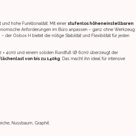
ät und hohe Funktionalität. Mit einer
stufenlos höheneinstellbaren
ergonomische Anforderungen im Büro anpassen – ganz ohne Werkzeug
 der Oobox H bietet die nötige Stabilität und Flexibilität für jeden
(2 × 4cm) und einem soliden Rundfuß (Ø 6cm) überzeugt der
Flächenlast von bis zu 140kg
. Das macht ihn ideal für intensive
teiche, Nussbaum, Graphit.