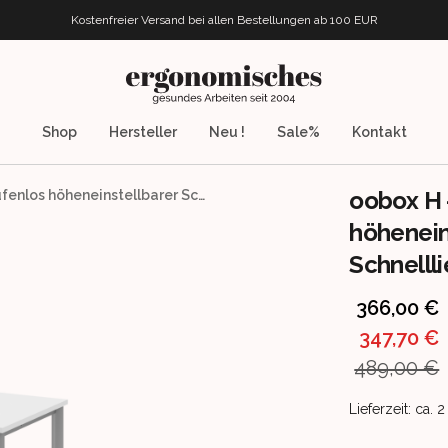
Kostenfreier Versand bei allen Bestellungen
ab 100 EUR
ergonomisches.de
Shop
Hersteller
Neu !
Sale%
Kontakt
oobox H 
oobox H – Solider, stufenlos höheneinstellbarer Schreibtisch bis 81cm - Schnelllieferung 5-7Werktage
höhenein
Schnelll
Product info
366,00 €
347,70 €
489,00 €
Product deliv
Lieferzeit: ca.