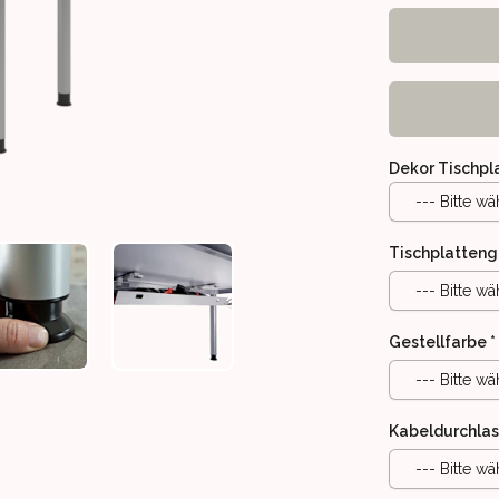
Dekor Tischpl
--- Bitte wä
Tischplatteng
--- Bitte wä
 ZUR VERANSCHAULICHUNG)
 HÖHENEINSTELLBARER SCHREIBTISCH BIS 81CM - SCHNELLLIE
LIDER, STUFENLOS HÖHENEINSTELLBARER SCHREIBTISCH BIS 81
OOBOX H – SOLIDER, STUFENLOS HÖHENEINSTELLBARER SCH
OOBOX H – SOLIDER, STUFENLOS HÖHENE
Gestellfarbe
*
--- Bitte wä
Kabeldurchlas
--- Bitte wä