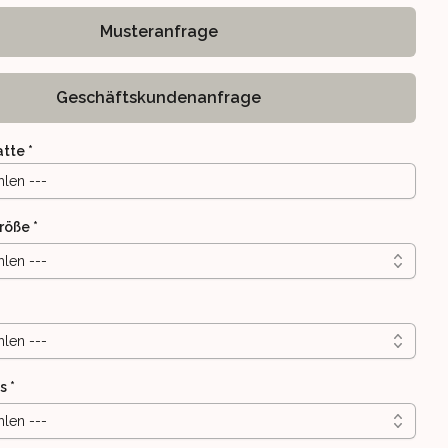
Musteranfrage
Geschäftskundenanfrage
atte
*
hlen ---
röße
*
hlen ---
FERUNG 5-7WERKTAGE
CM - SCHNELLLIEFERUNG 5-7WERKTAGE
REIBTISCH BIS 81CM - SCHNELLLIEFERUNG 5-7WERKTAGE
INSTELLBARER SCHREIBTISCH BIS 81CM - SCHNELLLIEFERUNG 5
hlen ---
s
*
hlen ---