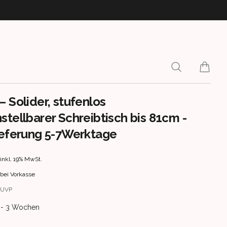
Search
items i
– Solider, stufenlos
stellbarer Schreibtisch bis 81cm -
ieferung 5-7Werktage
rmation
inkl. 19% MwSt.
bei Vorkasse
UVP
ery information
 2 - 3 Wochen