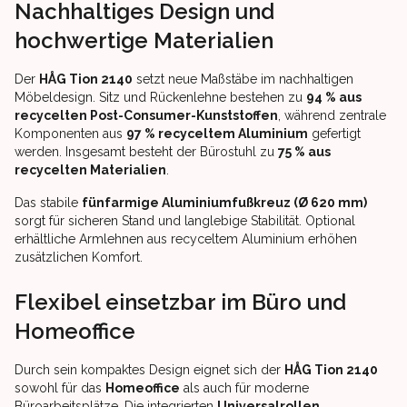
Nachhaltiges Design und
hochwertige Materialien
Der
HÅG Tion 2140
setzt neue Maßstäbe im nachhaltigen
Möbeldesign. Sitz und Rückenlehne bestehen zu
94 % aus
recycelten Post-Consumer-Kunststoffen
, während zentrale
Komponenten aus
97 % recyceltem Aluminium
gefertigt
werden. Insgesamt besteht der Bürostuhl zu
75 % aus
recycelten Materialien
.
Das stabile
fünfarmige Aluminiumfußkreuz (Ø 620 mm)
sorgt für sicheren Stand und langlebige Stabilität. Optional
erhältliche Armlehnen aus recyceltem Aluminium erhöhen
zusätzlichen Komfort.
Flexibel einsetzbar im Büro und
Homeoffice
Durch sein kompaktes Design eignet sich der
HÅG Tion 2140
sowohl für das
Homeoffice
als auch für moderne
Büroarbeitsplätze. Die integrierten
Universalrollen