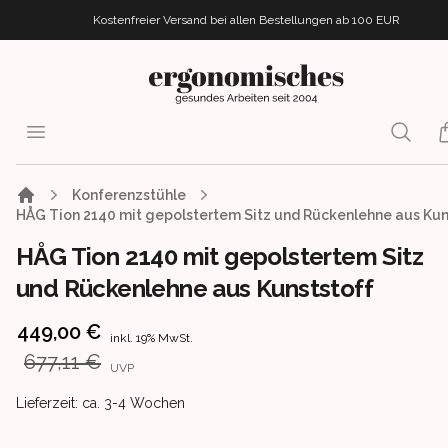
Kostenfreier Versand bei allen Bestellungen
ab 100 EUR
ergonomisches.de
Open menu
Search
i
Konferenzstühle
HÅG Tion 2140 mit gepolstertem Sitz und Rückenlehne aus Kun
HÅG Tion 2140 mit gepolstertem Sitz
und Rückenlehne aus Kunststoff
Product information
449,00 €
inkl. 19% MwSt.
677,11 €
UVP
Product delivery information
Lieferzeit: ca. 3-4 Wochen