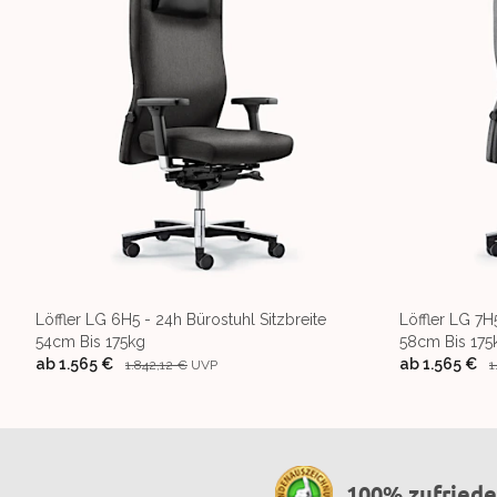
Löffler LG 6H5 - 24h Bürostuhl Sitzbreite
Löffler LG 7H
54cm Bis 175kg
58cm Bis 175
ab
1.565 €
ab
1.565 €
1.842,12 €
UVP
1
100% zufried