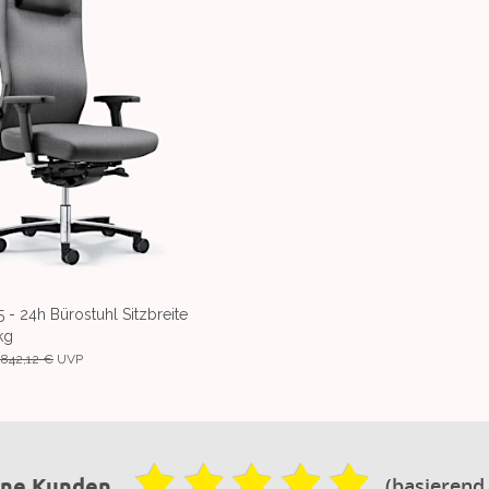
5 - 24h Bürostuhl Sitzbreite
kg
.842,12 €
UVP
(basierend
ene Kunden