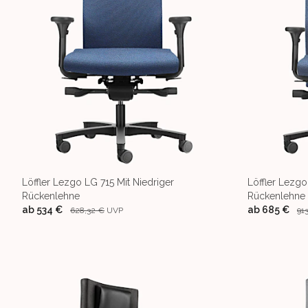
Löffler Lezgo LG 715 Mit Niedriger
Löffler Lezgo
Rückenlehne
Rückenlehne
ab
534 €
ab
685 €
628,32 €
UVP
91