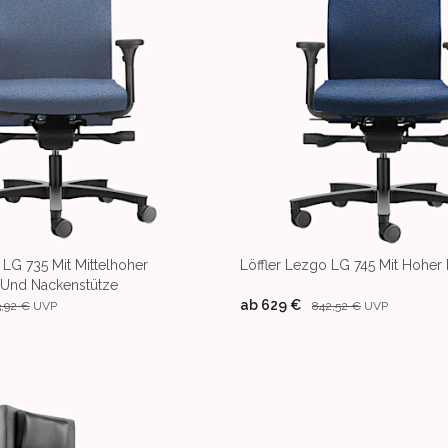
 LG 735 Mit Mittelhoher
Löffler Lezgo LG 745 Mit Hoher
 Und Nackenstütze
ab
629 €
3,92 €
UVP
842,52 €
UVP