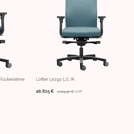
 Rückenlehne
Löffler Lezgo LG 7K
ab
825 €
1.104,32 €
UVP