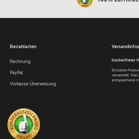
Footer
Bezahlarten
Versandinfo
Kostenfreier 
Rechnung
Einzelne Produk
PayPal
versendet. Dies
entsprechend mi
Vorkasse Überweisung