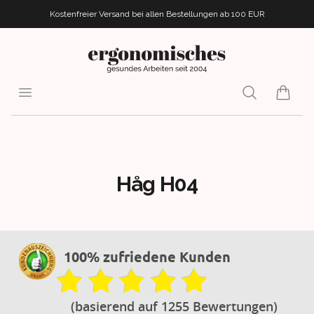
Kostenfreier Versand bei allen Bestellungen
ab 100 EUR
ergonomisches.de
Open menu
Search
items i
Håg H04
100% zufriedene Kunden
(basierend auf 1255 Bewertungen)