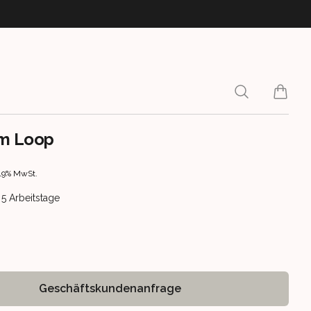
Search
items i
m Loop
rmation
 19% MwSt.
ery information
s 5 Arbeitstage
Geschäftskundenanfrage