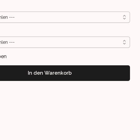
hlen ---
hlen ---
ben
In den Warenkorb