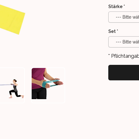
Stärke
*
--- Bitte wä
Set
*
--- Bitte wä
* Pflichtanga
OP
THERAGYM LOOP
THERAGYM LOOP