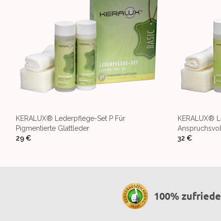
KERALUX® Lederpflege-Set P Für
KERALUX® Le
Pigmentierte Glattleder
Anspruchsvol
29 €
32 €
100% zufried