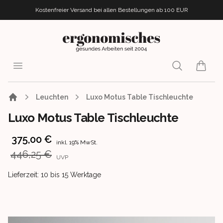
Kostenfreier Versand bei allen Bestellungen
ab 100 EUR
ergonomisches.de
Open menu
Search
items i
Leuchten
Luxo Motus Table Tischleuchte
Luxo Motus Table Tischleuchte
Product information
375,00 €
inkl. 19% MwSt.
446,25 €
UVP
Product delivery information
Lieferzeit: 10 bis 15 Werktage
Images