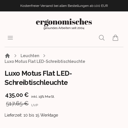
Kostenfreier Versand bei allen Bestellungen
ab 100 EUR
ergonomisches.de
Open menu
Search
items i
Leuchten
Luxo Motus Flat LED-Schreibtischleuchte
Luxo Motus Flat LED-
Schreibtischleuchte
Product information
435,00 €
inkl. 19% MwSt.
517,65 €
UVP
Product delivery information
Lieferzeit: 10 bis 15 Werktage