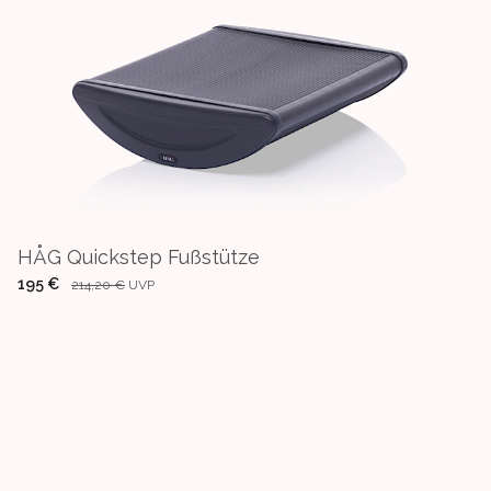
HÅG Quickstep Fußstütze
195 €
214,20 €
UVP