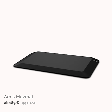
Aeris Muvmat
ab
189 €
199 €
UVP