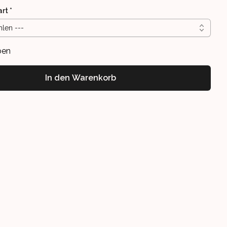
art
*
hlen ---
ben
In den Warenkorb