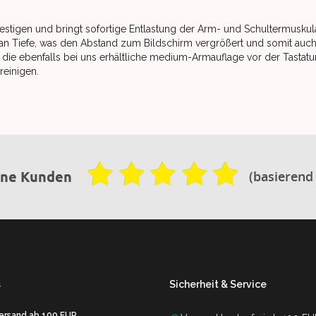
festigen und bringt sofortige Entlastung der Arm- und Schultermuskula
an Tiefe, was den Abstand zum Bildschirm vergrößert und somit auch
ie ebenfalls bei uns erhältliche medium-Armauflage vor der Tastatur
reinigen.
(basierend
ene Kunden
s
Sicherheit & Service
Versand ab 100 EUR