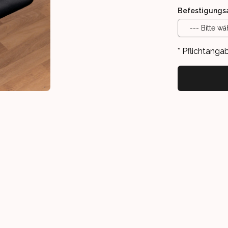
Befestigungs
--- Bitte wä
* Pflichtanga
MAUS