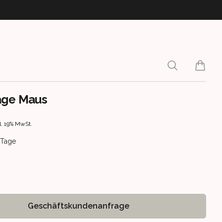
Search
items i
age Maus
rmation
l. 19% MwSt.
ery information
5 Tage
Geschäftskundenanfrage