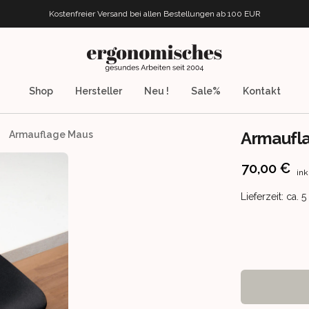
Kostenfreier Versand bei allen Bestellungen
ab 100 EUR
ergonomisches.de
Shop
Hersteller
Neu !
Sale%
Kontakt
Armaufl
Armauflage Maus
Product info
70,00 €
ink
Product deliv
Lieferzeit: ca. 