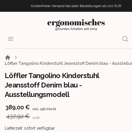
Kostenfreier Versand bei allen Bestellungen
ab 100 EUR
ergonomisches.de
Open menu
Sear
Löffler Tangolino Kinderstuhl Jeansstoff Denim blau - Ausstell
Löffler Tangolino Kinderstuhl
Jeansstoff Denim blau -
Ausstellungsmodell
Product information
389,00 €
inkl. 19% MwSt.
437,92 €
UVP
Product delivery information
Lieferzeit: sofort verfügbar