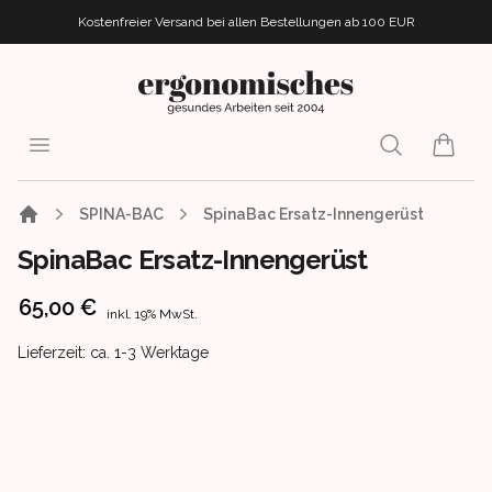
Kostenfreier Versand bei allen Bestellungen
ab 100 EUR
ergonomisches.de
Open menu
Search
items i
SPINA-BAC
SpinaBac Ersatz-Innengerüst
SpinaBac Ersatz-Innengerüst
Product information
65,00 €
inkl. 19% MwSt.
Product delivery information
Lieferzeit: ca. 1-3 Werktage
Images