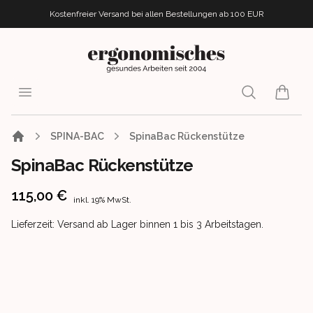
Kostenfreier Versand bei allen Bestellungen
ab 100 EUR
ergonomisches.de
Open menu
Search
items i
SPINA-BAC
SpinaBac Rückenstütze
SpinaBac Rückenstütze
Product information
115,00 €
inkl. 19% MwSt.
Product delivery information
Lieferzeit: Versand ab Lager binnen 1 bis 3 Arbeitstagen.
Images